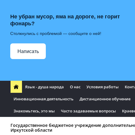
Не убран мусор, яма на дороге, не горит
фонарь?
Столкнулись с проблемой — сообщите о ней!
Написать
Язык - душа народа
О нас
Условия работы
Конт
Инновационная деятельность
Дистанционное обучение
Знакомьтесь, это мы
Часто задаваемые вопросы
Краев
Государственное бюджетное учреждение дополнительн
Иркутской области