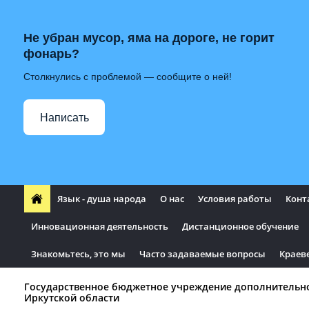
Не убран мусор, яма на дороге, не горит
фонарь?
Столкнулись с проблемой — сообщите о ней!
Написать
Язык - душа народа
О нас
Условия работы
Конт
Инновационная деятельность
Дистанционное обучение
Знакомьтесь, это мы
Часто задаваемые вопросы
Краев
Государственное бюджетное учреждение дополнительн
Иркутской области