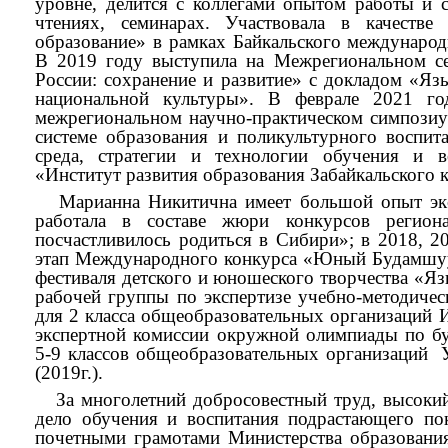
уровне, делится с коллегами опытом работы и 
чтениях, семинарах. Участвовала в качестве 
образование» в рамках Байкальского международ
В 2019 году выступила на Межрегиональном се
России: сохранение и развитие» с докладом «Яз
национальной культуры». В феврале 2021 го
межрегиональном научно-практическом симпозиу
системе образования и поликультурного воспита
среда, стратегии и технологии обучения и
«Институт развития образования Забайкальского
Марианна Никитична имеет большой опыт эксп
работала в составе жюри конкурсов регион
посчастливилось родиться в Сибири»; в 2018, 
этап Международного конкурса «Юный Будамшуу»
фестиваля детского и юношеского творчества «Язы
рабочей группы по экспертизе учебно-методичес
для 2 класса общеобразовательных организаций Ир
экспертной комиссии окружной олимпиады по б
5-9 классов общеобразовательных организаций 
(2019г.).
За многолетний добросовестный труд, высокий
дело обучения и воспитания подрастающего по
почетными грамотами Министерства образования