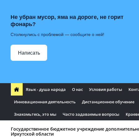
Не убран мусор, яма на дороге, не горит
фонарь?
Столкнулись с проблемой — сообщите о ней!
Написать
Язык - душа народа
О нас
Условия работы
Конт
Инновационная деятельность
Дистанционное обучение
Знакомьтесь, это мы
Часто задаваемые вопросы
Краев
Государственное бюджетное учреждение дополнительн
Иркутской области