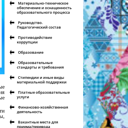
Материально-техническое
обеспечение и оснащенность
образовательного процесса
Руководство.
Педагогический состав
Противодействие
коррупции
Образование
Образовательные
стандарты и требования
Стипендии и иные виды
материальной поддержки
ые
ия
Платные образовательные
услуги
ые
Финансово-хозяйственная
ти
деятельность
ы,
Вакантные места для
приема/перевода