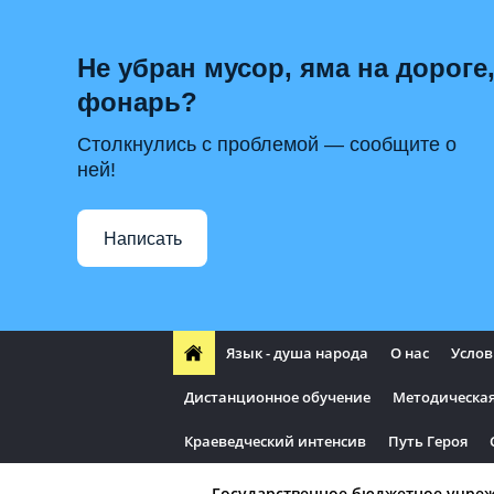
Не убран мусор, яма на дороге,
фонарь?
Столкнулись с проблемой — сообщите о
ней!
Написать
Язык - душа народа
О нас
Услов
Дистанционное обучение
Методическая
Краеведческий интенсив
Путь Героя
Государственное бюджетное учре