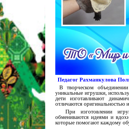
Педагог Рахманкулова По
В творческом объединении
уникальные игрушки, использу
дети изготавливают динами
отличаются оригинальностью и
При изготовлении игруш
обмениваются идеями и вдохн
которые помогают каждому обу