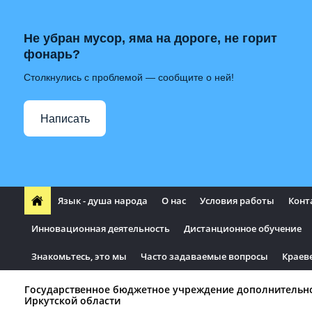
Не убран мусор, яма на дороге, не горит
фонарь?
Столкнулись с проблемой — сообщите о ней!
Написать
Язык - душа народа
О нас
Условия работы
Конт
Инновационная деятельность
Дистанционное обучение
Знакомьтесь, это мы
Часто задаваемые вопросы
Краев
Государственное бюджетное учреждение дополнительн
Иркутской области