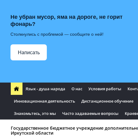
Не убран мусор, яма на дороге, не горит
фонарь?
Столкнулись с проблемой — сообщите о ней!
Написать
Язык - душа народа
О нас
Условия работы
Конт
Инновационная деятельность
Дистанционное обучение
Знакомьтесь, это мы
Часто задаваемые вопросы
Краев
Государственное бюджетное учреждение дополнительн
Иркутской области