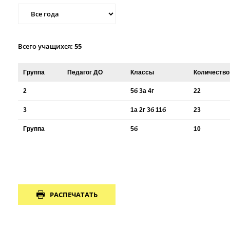
Всего учащихся
: 55
Группа
Педагог ДО
Классы
Количество
2
5б 3а 4г
22
3
1а 2г 3б 11б
23
Группа
5б
10
РАСПЕЧАТАТЬ