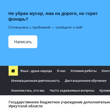
Не убран мусор, яма на дороге, не горит
фонарь?
Столкнулись с проблемой — сообщите о ней!
Написать
Язык - душа народа
О нас
Условия работы
Конт
Инновационная деятельность
Дистанционное обучение
Знакомьтесь, это мы
Часто задаваемые вопросы
Краев
Государственное бюджетное учреждение дополнительн
Иркутской области