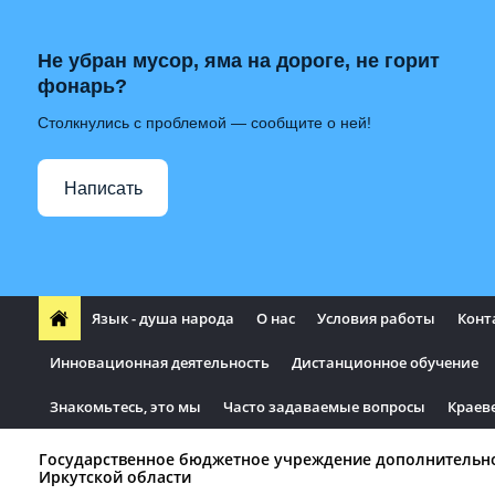
Не убран мусор, яма на дороге, не горит
фонарь?
Столкнулись с проблемой — сообщите о ней!
Написать
Язык - душа народа
О нас
Условия работы
Конт
Инновационная деятельность
Дистанционное обучение
Знакомьтесь, это мы
Часто задаваемые вопросы
Краев
Государственное бюджетное учреждение дополнительн
Иркутской области