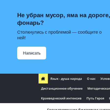
Не убран мусор, яма на дороге,
фонарь?
Столкнулись с проблемой — сообщите о
ней!
Написать
Язык - душа народа
О нас
Услов
Дистанционное обучение
Методическая
Краеведческий интенсив
Путь Героя
Государственное бюджетное учре