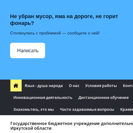
Не убран мусор, яма на дороге, не горит
фонарь?
Столкнулись с проблемой — сообщите о ней!
Написать
Язык - душа народа
О нас
Условия работы
Конт
Инновационная деятельность
Дистанционное обучение
Знакомьтесь, это мы
Часто задаваемые вопросы
Краев
Государственное бюджетное учреждение дополнительн
Иркутской области