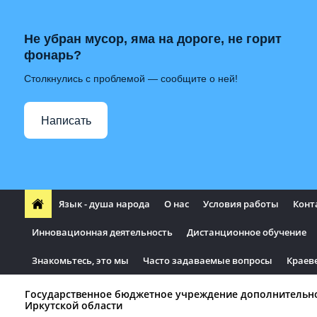
Не убран мусор, яма на дороге, не горит
фонарь?
Столкнулись с проблемой — сообщите о ней!
Написать
Язык - душа народа
О нас
Условия работы
Конт
Инновационная деятельность
Дистанционное обучение
Знакомьтесь, это мы
Часто задаваемые вопросы
Краев
Государственное бюджетное учреждение дополнительн
Иркутской области